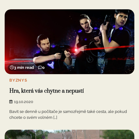
3 min read
0
BYZNYS
Hra, která vás chytne a nepustí
19.10.2020
Bavit se denně u počítače je samozřejmě také cesta, ale pokud
chcete o svém volném […]