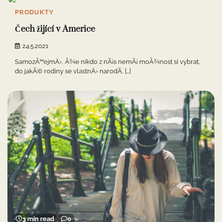
PRODUKTY
Čech žijící v Americe
24.5.2021
SamozÅ™ejmÄ›, Å¾e nikdo z nÃ¡s nemÃ¡ moÅ¾nost si vybrat,
do jakÃ© rodiny se vlastnÄ› narodÃ­, […]
3 min read
0