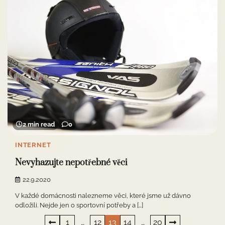
2 min read
0
INTERNET
Nevyhazujte nepotřebné věci
22.9.2020
V každé domácnosti nalezneme věci, které jsme už dávno
odložili. Nejde jen o sportovní potřeby a […]
Stránkování
1
…
12
13
14
…
20