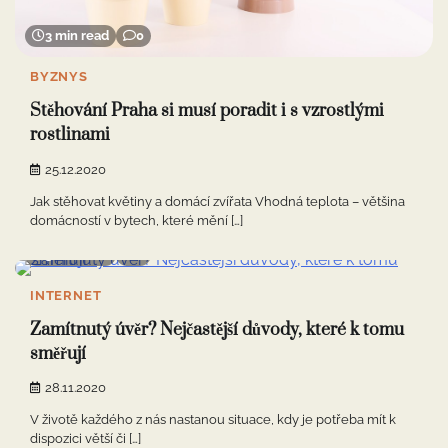
3 min read
0
BYZNYS
Stěhování Praha si musí poradit i s vzrostlými
rostlinami
25.12.2020
Jak stěhovat květiny a domácí zvířata Vhodná teplota – většina
domácností v bytech, které mění […]
3 min read
0
INTERNET
Zamítnutý úvěr? Nejčastější důvody, které k tomu
směřují
28.11.2020
V životě každého z nás nastanou situace, kdy je potřeba mít k
dispozici větší či […]