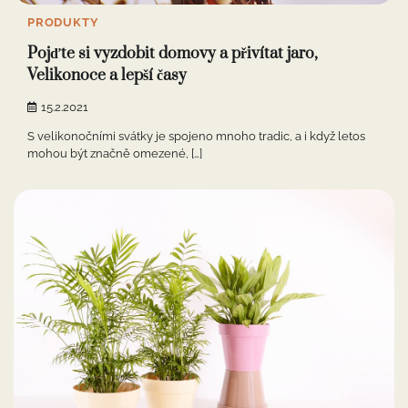
PRODUKTY
Pojďte si vyzdobit domovy a přivítat jaro,
Velikonoce a lepší časy
15.2.2021
S velikonočními svátky je spojeno mnoho tradic, a i když letos
mohou být značně omezené, […]