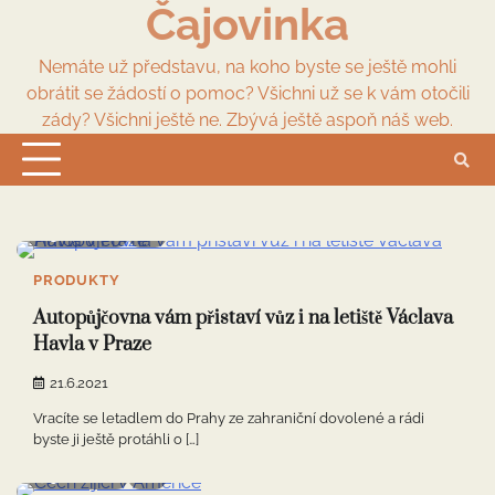
Čajovinka
Skip
to
content
Nemáte už představu, na koho byste se ještě mohli
obrátit se žádostí o pomoc? Všichni už se k vám otočili
zády? Všichni ještě ne. Zbývá ještě aspoň náš web.
3 min read
0
PRODUKTY
Autopůjčovna vám přistaví vůz i na letiště Václava
Havla v Praze
21.6.2021
Vracíte se letadlem do Prahy ze zahraniční dovolené a rádi
byste ji ještě protáhli o […]
5 min read
0