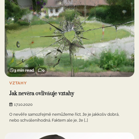
3 min read
0
VZTAHY
Jak nevěra ovlivňuje vztahy
17.10.2020
O nevěře samozřejmě nemůžeme říct, že je jakkoliv dobrá,
nebo schváleníhodná. Faktem ale je, že […]