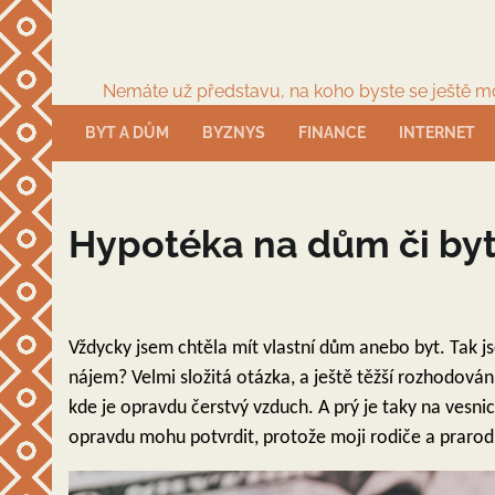
Skip
to
content
Nemáte už představu, na koho byste se ještě moh
BYT A DŮM
BYZNYS
FINANCE
INTERNET
Hypotéka na dům či by
Vždycky jsem chtěla mít vlastní dům anebo byt. Tak js
nájem? Velmi složitá otázka, a ještě těžší rozhodování.
kde je opravdu čerstvý vzduch. A prý je taky na vesnic
opravdu mohu potvrdit, protože moji rodiče a prarodič