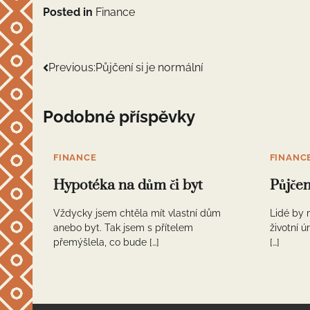
Posted in
Finance
Navigace
Previous:
Půjčení si je normální
pro
Podobné příspěvky
příspěvek
FINANCE
FINANC
Hypotéka na dům či byt
Půjčen
Vždycky jsem chtěla mít vlastní dům
Lidé by 
anebo byt. Tak jsem s přítelem
životní ú
přemýšlela, co bude […]
[…]