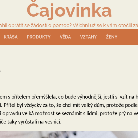
Čajovinka
li obrátit se žádostí o pomoc? Všichni už se k vám otočili zá
KRÁSA
PRODUKTY
VĚDA
VZTAHY
ŽENY
t
em s přítelem přemýšlela, co bude výhodnější, jestli si vzít n
 Přítel byl vždycky za to, že chci mít velký dům, protože podle n
i opravdu velká možnost se seznámit s lidmi, protože prý na vesn
e taky vyrůstali na vesnici.