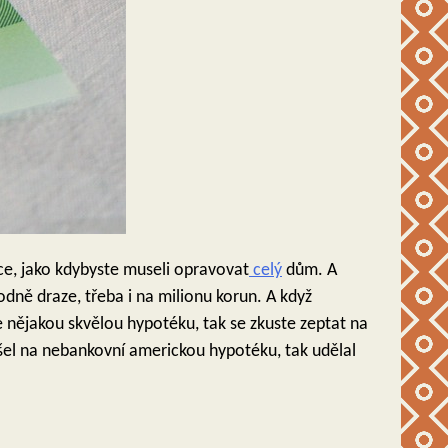
ice, jako kdybyste museli opravovat
celý
dům. A
ně draze, třeba i na milionu korun. A když
e nějakou skvělou hypotéku, tak se zkuste zeptat na
řišel na nebankovní americkou hypotéku, tak udělal