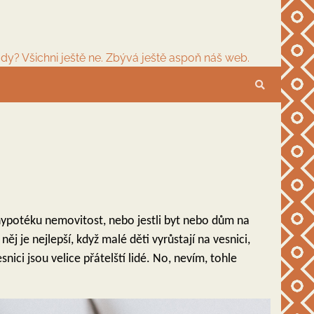
dy? Všichni ještě ne. Zbývá ještě aspoň náš web.
a hypotéku nemovitost, nebo jestli byt nebo dům na
ěj je nejlepší, když malé děti vyrůstají na vesnici,
ici jsou velice přátelští lidé. No, nevím, tohle