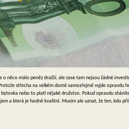
ce o něco málo peněz dražší, ale zase tam nejsou žádné invest
Protože střecha na velkém domě samozřejmě vyjde opravdu hod
lá bytovka nebo to platí nějaké družstvo. Pokud opravdu shánít
zájem a která je hodně kvalitní. Musím ale uznat, že ten, kdo p