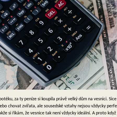
ku, za ty peníze si koupila právě velký dům na vesnici. Sice 
o chovat zvířata, ale sousedské vztahy nejsou vždycky perfek
že si říkám, že vesnice tak není vždycky ideální. A proto když