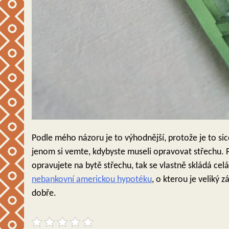
Podle mého názoru je to výhodnější, protože je to si
jenom si vemte, kdybyste museli opravovat střechu. 
opravujete na bytě střechu, tak se vlastně skládá ce
nebankovní americkou hypotéku
, o kterou je veliký 
dobře.