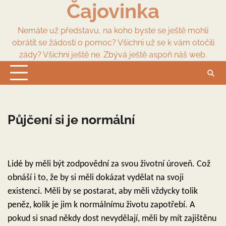
Čajovinka
Skip
to
content
Nemáte už představu, na koho byste se ještě mohli
obrátit se žádostí o pomoc? Všichni už se k vám otočili
zády? Všichni ještě ne. Zbývá ještě aspoň náš web.
Půjčení si je normální
Lidé by měli být zodpovědní za svou životní úroveň. Což
obnáší i to, že by si měli dokázat vydělat na svoji
existenci. Měli by se postarat, aby měli vždycky tolik
peněz, kolik je jim k normálnímu životu zapotřebí. A
pokud si snad někdy dost nevydělají, měli by mít zajištěnu