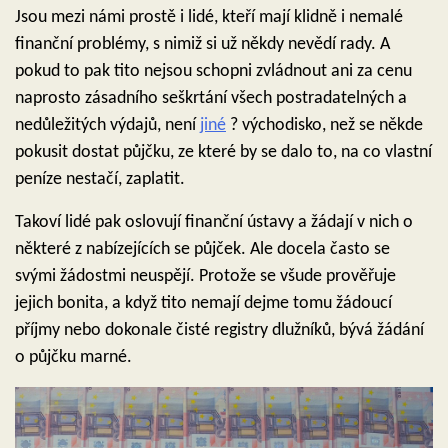
Jsou mezi námi prostě i lidé, kteří mají klidně i nemalé
finanční problémy, s nimiž si už někdy nevědí rady. A
pokud to pak tito nejsou schopni zvládnout ani za cenu
naprosto zásadního seškrtání všech postradatelných a
nedůležitých výdajů, není
jiné
? východisko, než se někde
pokusit dostat půjčku, ze které by se dalo to, na co vlastní
peníze nestačí, zaplatit.
Takoví lidé pak oslovují finanční ústavy a žádají v nich o
některé z nabízejících se půjček. Ale docela často se
svými žádostmi neuspějí. Protože se všude prověřuje
jejich bonita, a když tito nemají dejme tomu žádoucí
příjmy nebo dokonale čisté registry dlužníků, bývá žádání
o půjčku marné.