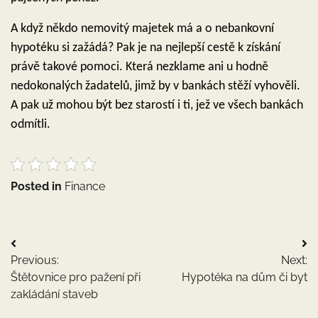
A když někdo nemovitý majetek má a o nebankovní
hypotéku si zažádá? Pak je na nejlepší cestě k získání
právě takové pomoci. Která nezklame ani u hodně
nedokonalých žadatelů, jimž by v bankách stěží vyhověli.
A pak už mohou být bez starostí i ti, jež ve všech bankách
odmítli.
Posted in
Finance
Navigace
Previous:
Next:
pro
Štětovnice pro pažení při
Hypotéka na dům či byt
příspěvek
zakládání staveb