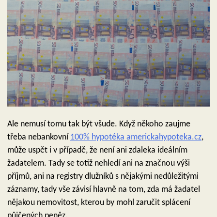
Ale nemusí tomu tak být všude. Když někoho zaujme
třeba nebankovní
100% hypotéka americkahypoteka.cz
,
může uspět i v případě, že není ani zdaleka ideálním
žadatelem. Tady se totiž nehledí ani na značnou výši
příjmů, ani na registry dlužníků s nějakými nedůležitými
záznamy, tady vše závisí hlavně na tom, zda má žadatel
nějakou nemovitost, kterou by mohl zaručit splácení
půjčených peněz.