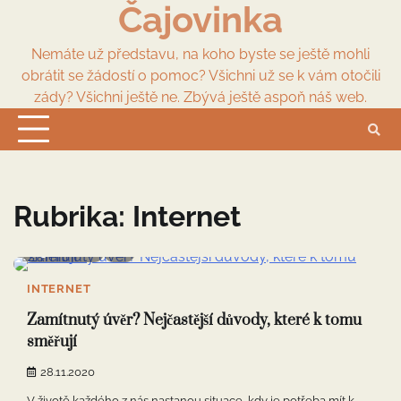
Čajovinka
Skip
to
content
Nemáte už představu, na koho byste se ještě mohli
obrátit se žádostí o pomoc? Všichni už se k vám otočili
zády? Všichni ještě ne. Zbývá ještě aspoň náš web.
Rubrika:
Internet
3 min read
0
INTERNET
Zamítnutý úvěr? Nejčastější důvody, které k tomu
směřují
28.11.2020
V životě každého z nás nastanou situace, kdy je potřeba mít k