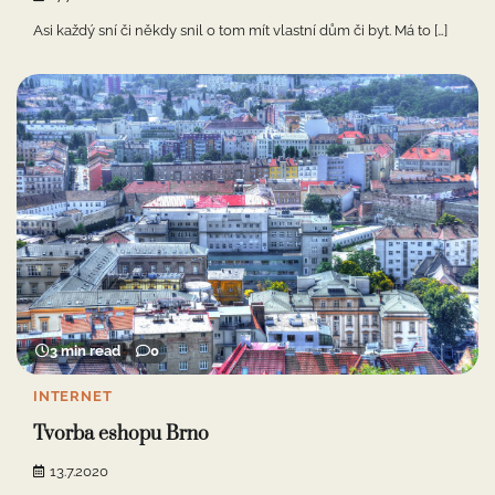
Asi každý sní či někdy snil o tom mít vlastní dům či byt. Má to […]
3 min read
0
INTERNET
Tvorba eshopu Brno
13.7.2020