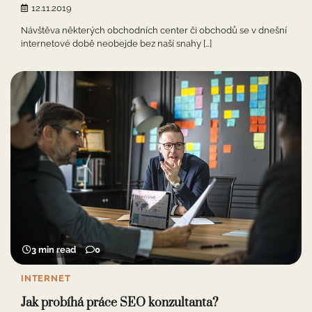
12.11.2019
Návštěva některých obchodních center či obchodů se v dnešní
internetové době neobejde bez naší snahy […]
3 min read
0
INTERNET
Jak probíhá práce SEO konzultanta?