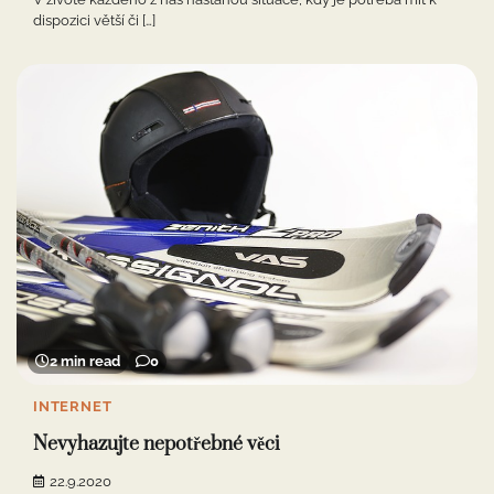
dispozici větší či […]
2 min read
0
INTERNET
Nevyhazujte nepotřebné věci
22.9.2020