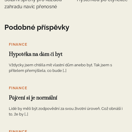
příspěvek
zahradu navíc přenosné
Podobné příspěvky
FINANCE
Hypotéka na dům či byt
Vždycky jsem chtěla mít vlastní dům anebo byt. Tak jsem s
přítelem přemýšlela, co bude […]
FINANCE
Půjčení si je normální
Lidé by měli být zodpovědní za svou životní úroveň. Což obnáší i
to, že by […]
FINANCE