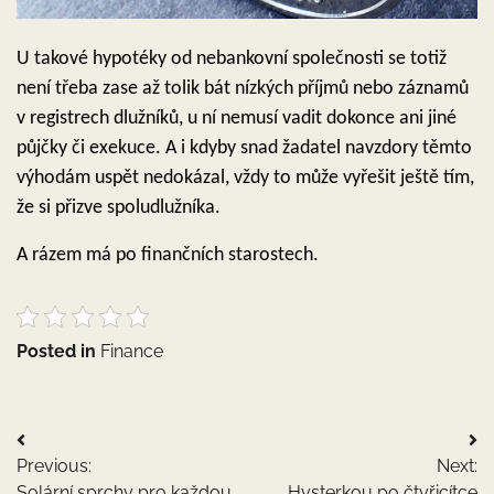
U takové hypotéky od nebankovní společnosti se totiž
není třeba zase až tolik bát nízkých příjmů nebo záznamů
v registrech dlužníků, u ní nemusí vadit dokonce ani jiné
půjčky či exekuce. A i kdyby snad žadatel navzdory těmto
výhodám uspět nedokázal, vždy to může vyřešit ještě tím,
že si přizve spoludlužníka.
A rázem má po finančních starostech.
Posted in
Finance
Navigace
Previous:
Next:
pro
Solární sprchy pro každou
Hysterkou po čtyřicítce