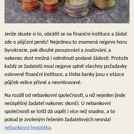
Jenže zkuste si to, obrátit se na finanční instituce a žádat
zde o půjčení peněz! Nejednou to znamená nejprve horu
byrokracie, pak dlouhé posuzování a zvažování, a
nakonec dost možná i odmítnutí podané žádosti. Protože
každý ze žadatelů musí nejprve splnit všechny požadavky
oslovené finanční instituce, a třeba banky jsou v otázce
půjček velice přísné a nesmlouvavé.
Na rozdíl od nebankovní společnosti, u níž nejeden jinde
neúspěšný žadatel nakonec skončí. U nebankovní
společnosti se totiž dá uspět i více než snadno, a to
pokud je zvoleným řešením žadatelových nesnází
nebankovní hypotéka
.