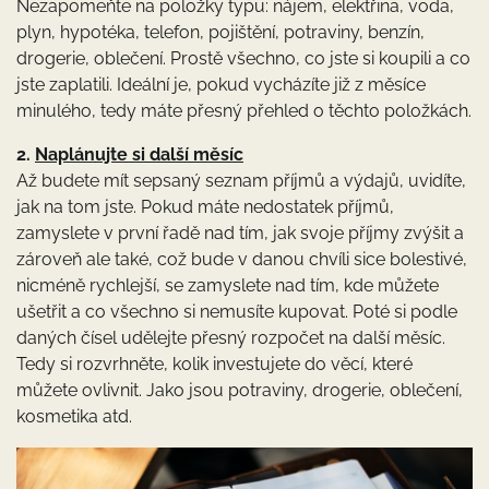
Nezapomeňte na položky typu: nájem, elektřina, voda,
plyn, hypotéka, telefon, pojištění, potraviny, benzín,
drogerie, oblečení. Prostě všechno, co jste si koupili a co
jste zaplatili. Ideální je, pokud vycházíte již z měsíce
minulého, tedy máte přesný přehled o těchto položkách.
2.
Naplánujte si další měsíc
Až budete mít sepsaný seznam příjmů a výdajů, uvidíte,
jak na tom jste. Pokud máte nedostatek příjmů,
zamyslete v první řadě nad tím, jak svoje příjmy zvýšit a
zároveň ale také, což bude v danou chvíli sice bolestivé,
nicméně rychlejší, se zamyslete nad tím, kde můžete
ušetřit a co všechno si nemusíte kupovat. Poté si podle
daných čísel udělejte přesný rozpočet na další měsíc.
Tedy si rozvrhněte, kolik investujete do věcí, které
můžete ovlivnit. Jako jsou potraviny, drogerie, oblečení,
kosmetika atd.