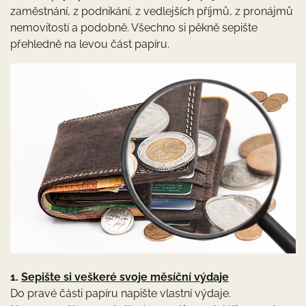
zaměstnání, z podnikání, z vedlejších příjmů, z pronájmů
nemovitostí a podobně. Všechno si pěkně sepište
přehledně na levou část papíru.
1.
Sepište si veškeré svoje měsíční výdaje
Do pravé části papíru napište vlastní výdaje.