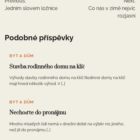
Previous:
Next:
pro
Jedním slovem ložnice
Co nás v zimě nejvíc
příspěvek
rozjasní
Podobné příspěvky
BYT A DŮM
Stavba rodinného domu na klíč
Výhody stavby rodinného domu na klíč Rodinné domy na klíč
mají hned několik výhod. V […]
BYT A DŮM
Nechoďte do pronájmu
Mnoho mladých lidí nemá v dnešní době na výběr nic jiného,
než jít do pronájmu […]