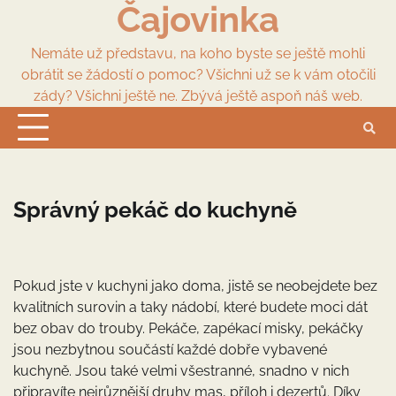
Čajovinka
Skip
to
content
Nemáte už představu, na koho byste se ještě mohli
obrátit se žádostí o pomoc? Všichni už se k vám otočili
zády? Všichni ještě ne. Zbývá ještě aspoň náš web.
Správný pekáč do kuchyně
Pokud jste v kuchyni jako doma, jistě se neobejdete bez
kvalitních surovin a taky nádobí, které budete moci dát
bez obav do trouby. Pekáče, zapékací misky, pekáčky
jsou nezbytnou součástí každé dobře vybavené
kuchyně. Jsou také velmi všestranné, snadno v nich
připravíte nejrůznější druhy mas, příloh i dezertů. Díky