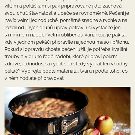
víkům a pokličkám si pak připravované jídlo zachová
svou chuť, šťavnatost a upeče se rovnoměrně. Pečení je
navíc velmi jednoduché, poměrně snadné a rychlé a na
rozdíl od jiných druhů úprav potravin si vystačíte jen
s minimem nádobí. Velmi oblíbenou variantou je pak ta,
kdy v jednom pekáči připravíte najednou maso i přílohu.
Pokud si opravdu chcete pečení užít, je potřeba kvalitní
trouby a v druhé řadě nádobí, které připraví pokrm
zdravě, jednoduše a rychle. Jak tedy vybrat ten vhodný
pekáč? Vybírejte podle materiálu, tvaru i podle toho, co
v něm hodláte připravovat.