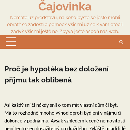
Čajovinka
Skip
to
content
Nemáte už představu, na koho byste se ještě mohli
obrátit se žádostí o pomoc? Všichni už se k vám otočili
zády? Všichni ještě ne. Zbývá ještě aspoň náš web.
Proč je hypotéka bez doložení
příjmu tak oblíbená
Asi každý sní či někdy snil o tom mít vlastní dům či byt.
Má to rozhodně mnoho výhod oproti bydlení v nájmu či
dokonce v podnájmu. Avšak vzhledem k ceně nemovitostí
není tento sen dosažitelný pro každého. Zvláště mladí lidé