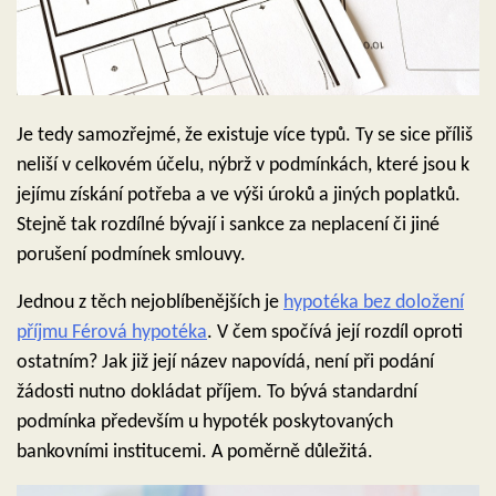
Je tedy samozřejmé, že existuje více typů. Ty se sice příliš
neliší v celkovém účelu, nýbrž v podmínkách, které jsou k
jejímu získání potřeba a ve výši úroků a jiných poplatků.
Stejně tak rozdílné bývají i sankce za neplacení či jiné
porušení podmínek smlouvy.
Jednou z těch nejoblíbenějších je
hypotéka bez doložení
příjmu Férová hypotéka
. V čem spočívá její rozdíl oproti
ostatním? Jak již její název napovídá, není při podání
žádosti nutno dokládat příjem. To bývá standardní
podmínka především u hypoték poskytovaných
bankovními institucemi. A poměrně důležitá.