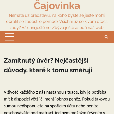
Čajovinka
Skip
to
content
Nemáte už představu, na koho byste se ještě mohli
obrátit se žádostí o pomoc? Všichni už se k vám otočili
zády? Všichni ještě ne. Zbývá ještě aspoň náš web.
Zamítnutý úvěr? Nejčastější
důvody, které k tomu směřují
V životě každého z nás nastanou situace, kdy je potřeba
mít k dispozici větší či menší obnos peněz. Pokud takovou
sumou nedisponujete na spořicím účtu nebo peníze
neschováváte pod matrací, jediným možným řešením v