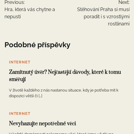
Previous:
Next:
pro
Hra, která vás chytne a
Stěhování Praha si musí
příspěvek
nepustí
poradit i s vzrostlými
rostlinami
Podobné příspěvky
INTERNET
Zamítnutý úvěr? Nejčastější důvody, které k tomu
směřují
V životě každého z nás nastanou situace, kdy je potřeba mít k
dispozici větší či […]
INTERNET
Nevyhazujte nepotřebné věci