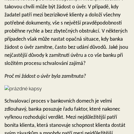
takovou chvíli může být žádost o úvěr. V případě, kdy
žadatel patří mezi bezrizikové klienty a doloží všechny
potřebné dokumenty, vše s největší pravděpodobností
proběhne rychle a bez zbytečných obstrukcí. V některých
případech však může nastat opačná situace, kdy banka
žádost o úvěr zamítne, často bez udání důvodů. Jaké jsou
nejčastější důvody k zamítnutí úvěru a co vše banku při
složitém procesu schvalování zajímá?
Proč mi žádost o úvěr byla zamítnuta?
Schvalovací proces v bankovních domech je velmi
zdlouhavý, banka posuzuje řadu faktor, které nakonec
vyřknou rozhodující verdikt. Mezi nejdůležitější patří
bonita klienta, která stanovuje schopnost klienta dostát
svým závazkům a mnohdy patří mezi nejdůležitější