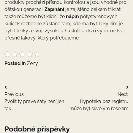
produkty prochází přísnou kontrolou a jsou vhodné pro
dětskou generaci.
Zapínání
je zajištěno celkem třikrát,
takže můžeme být klidní, že
náplň
polystyrenových
kuliček rozhodně zůstane tam, kde má být. Díky nim je
pytel lehký a svojí vysokou hustotou drží i výborně tvar,
přesně takový, který potřebujeme.
Posted in
Ženy
Navigace
Previous:
Next:
pro
Zvolit ty pravé šaty není jen
Hypotéka bez registru
příspěvek
tak
může být skvělým řešením
Podobné příspěvky