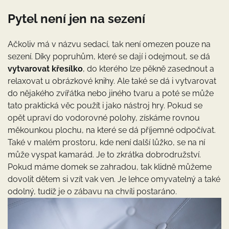
Pytel není jen na sezení
Ačkoliv má v názvu sedací, tak není omezen pouze na
sezení. Díky popruhům, které se dají i odejmout, se dá
vytvarovat křesílko
, do kterého lze pěkně zasednout a
relaxovat u obrázkové knihy. Ale také se dá i vytvarovat
do nějakého zvířátka nebo jiného tvaru a poté se může
tato praktická věc použít i jako nástroj hry. Pokud se
opět upraví do vodorovné polohy, získáme rovnou
měkounkou plochu, na které se dá příjemné odpočívat.
Také v malém prostoru, kde není další lůžko, se na ní
může vyspat kamarád. Je to zkrátka dobrodružství.
Pokud máme domek se zahradou, tak klidně můžeme
dovolit dětem si vzít vak ven. Je lehce omyvatelný a také
odolný, tudíž je o zábavu na chvíli postaráno.