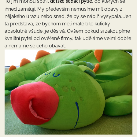
To jim mohou splnit
, do kterých se
dětské sedací pytle
ihned zamilují. My především nemusíme mít obavy z
nějakého úrazu nebo snad, že by se náplň vysypala. Jen
ta představa, že bychom měli malé bílé kuličky
absolutně všude, je děsivá. Ovšem pokud si zakoupíme
kvalitní pytel od ověřené firmy, tak uděláme velmi dobře
a nemáme se čeho obávat.