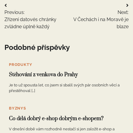
Navigace
Previous:
Next:
pro
Zřízení datovés chránky
V Čechách i na Moravě je
příspěvek
zvládne úplně každý
blaze
Podobné příspěvky
PRODUKTY
Stěhování z venkova do Prahy
Je to už spousta let, co jsem si sbalil svých pár osobních věcí a
přestěhoval […]
BYZNYS
Co dělá dobrý e-shop dobrým e-shopem?
V dnešní době vám rozhodně nestačí si jen založit e-shop a