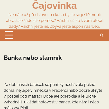
Čajovinka
Skip
to
content
Nemáte už představu, na koho byste se ještě mohli
obrátit se žádostí o pomoc? Všichni už se k vám otočili
zády? Všichni ještě ne. Zbývá ještě aspoň náš web.
Banka nebo slamník
Za dob našich babiček se penízky nechávala pěkně
doma, nejlépe v hrnečku v kredenci nebo dobře ukryté
v posteli pod matrací. Doba ale pokročila a je určitě i
výhodnější ukládat hotovost v bance, kde nám i něco
málo vydělají.