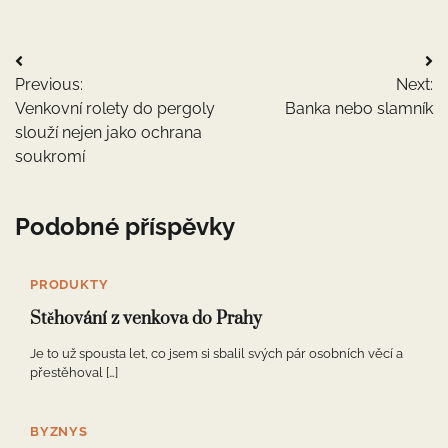
Navigace
Previous:
Next:
pro
Venkovní rolety do pergoly
Banka nebo slamník
příspěvek
slouží nejen jako ochrana
soukromí
Podobné příspěvky
PRODUKTY
Stěhování z venkova do Prahy
Je to už spousta let, co jsem si sbalil svých pár osobních věcí a
přestěhoval […]
BYZNYS