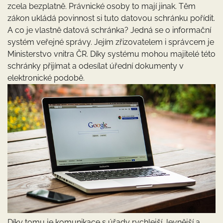
zcela bezplatně. Právnické osoby to mají jinak. Těm
zákon ukládá povinnost si tuto datovou schránku pořídit.
A co je vlastně datová schránka? Jedná se o informační
systém veřejné správy. Jejím zřizovatelem i správcem je
Ministerstvo vnitra ČR. Díky systému mohou majitelé této
schránky přijímat a odesílat úřední dokumenty v
elektronické podobě.
Díky tomu je komunikace s úřady rychlejší, levnější a