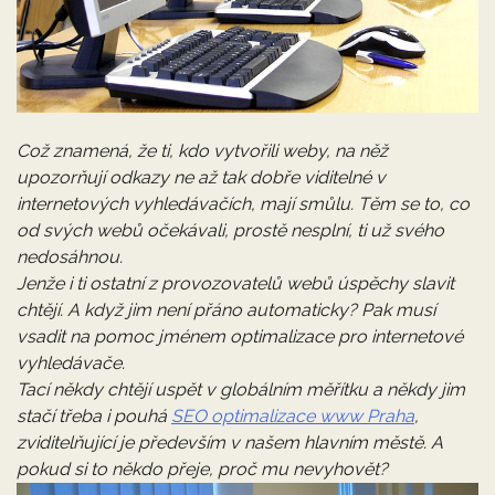
Což znamená, že ti, kdo vytvořili weby, na něž
upozorňují odkazy ne až tak dobře viditelné v
internetových vyhledávačích, mají smůlu. Těm se to, co
od svých webů očekávali, prostě nesplní, ti už svého
nedosáhnou.
Jenže i ti ostatní z provozovatelů webů úspěchy slavit
chtějí. A když jim není přáno automaticky? Pak musí
vsadit na pomoc jménem optimalizace pro internetové
vyhledávače.
Tací někdy chtějí uspět v globálním měřítku a někdy jim
stačí třeba i pouhá
SEO optimalizace www Praha
,
zviditelňující je především v našem hlavním městě. A
pokud si to někdo přeje, proč mu nevyhovět?