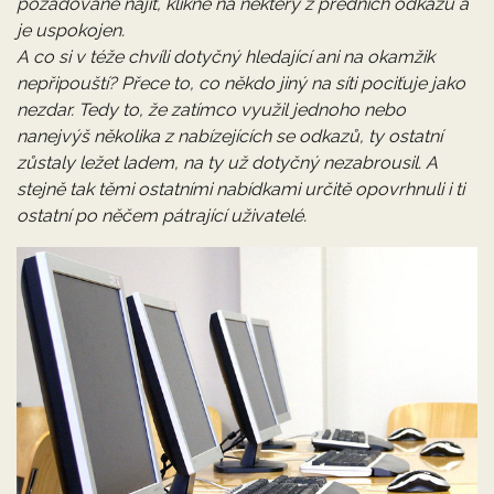
požadované najít, klikne na některý z předních odkazů a
je uspokojen.
A co si v téže chvíli dotyčný hledající ani na okamžik
nepřipouští? Přece to, co někdo jiný na síti pociťuje jako
nezdar. Tedy to, že zatímco využil jednoho nebo
nanejvýš několika z nabízejících se odkazů, ty ostatní
zůstaly ležet ladem, na ty už dotyčný nezabrousil. A
stejně tak těmi ostatními nabídkami určitě opovrhnuli i ti
ostatní po něčem pátrající uživatelé.