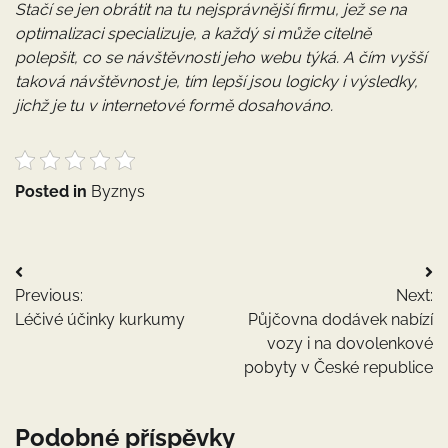
Stačí se jen obrátit na tu nejsprávnější firmu, jež se na
optimalizaci specializuje, a každý si může citelně
polepšit, co se návštěvnosti jeho webu týká. A čím vyšší
taková návštěvnost je, tím lepší jsou logicky i výsledky,
jichž je tu v internetové formě dosahováno.
Posted in
Byznys
Navigace
Previous:
Next:
pro
Léčivé účinky kurkumy
Půjčovna dodávek nabízí
příspěvek
vozy i na dovolenkové
pobyty v České republice
Podobné příspěvky