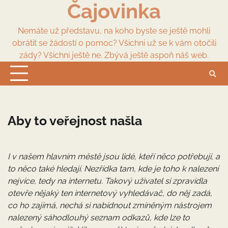
Čajovinka
Skip
to
content
Nemáte už představu, na koho byste se ještě mohli
obrátit se žádostí o pomoc? Všichni už se k vám otočili
zády? Všichni ještě ne. Zbývá ještě aspoň náš web.
Aby to veřejnost našla
I v našem hlavním městě jsou lidé, kteří něco potřebují, a
to něco také hledají. Nezřídka tam, kde je toho k nalezení
nejvíce, tedy na internetu. Takový uživatel si zpravidla
otevře nějaký ten internetový vyhledávač, do něj zadá,
co ho zajímá, nechá si nabídnout zmíněným nástrojem
nalezený sáhodlouhý seznam odkazů, kde lze to