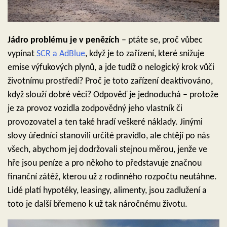
Jádro problému je v penězích
– ptáte se, proč vůbec
vypínat
SCR a AdBlue
, když je to zařízení, které snižuje
emise výfukových plynů, a jde tudíž o nelogický krok vůči
životnímu prostředí? Proč je toto zařízení deaktivováno,
když slouží dobré věci? Odpověď je jednoduchá – protože
je za provoz vozidla zodpovědný jeho vlastník či
provozovatel a ten také hradí veškeré náklady. Jinými
slovy úředníci stanovili určité pravidlo, ale chtějí po nás
všech, abychom jej dodržovali stejnou měrou, jenže ve
hře jsou peníze a pro někoho to představuje značnou
finanční zátěž, kterou už z rodinného rozpočtu neutáhne.
Lidé platí hypotéky, leasingy, alimenty, jsou zadlužení a
toto je další břemeno k už tak náročnému životu.