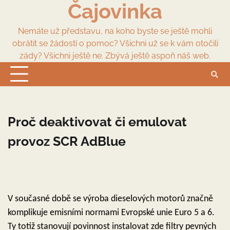
Čajovinka
Skip
to
content
Nemáte už představu, na koho byste se ještě mohli
obrátit se žádostí o pomoc? Všichni už se k vám otočili
zády? Všichni ještě ne. Zbývá ještě aspoň náš web.
Proč deaktivovat či emulovat
provoz SCR AdBlue
V současné době se výroba dieselových motorů značně
komplikuje emisními normami Evropské unie Euro 5 a 6.
Ty totiž stanovují povinnost instalovat zde filtry pevných