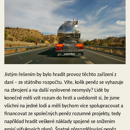
Jistým řešením by bylo hradit provoz těchto zařízení z
daní – ze státního rozpočtu. Víte, kolik peněz se vyhazuje
na zbrojení a na další vyslovené nesmysly? Lidé by
konečně měli vzít rozum do hrsti a uvědomit si, že jsme
všichni na jedné lodi a měli bychom více spolupracovat a
financovat ze společných peněz rozumné projekty, tedy
například hradit veškeré náklady spojené se snížením
emisí výfukových plynů. Špatné přerozdělování peněz,