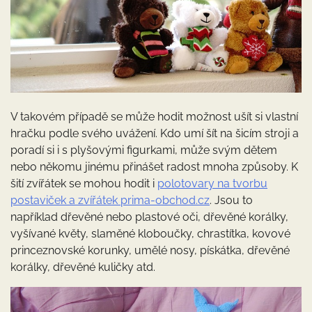
V takovém případě se může hodit možnost ušít si vlastní
hračku podle svého uvážení. Kdo umí šít na šicím stroji a
poradí si i s plyšovými figurkami, může svým dětem
nebo někomu jinému přinášet radost mnoha způsoby. K
šití zvířátek se mohou hodit i
polotovary na tvorbu
postaviček a zvířátek prima-obchod.cz
. Jsou to
například dřevěné nebo plastové oči, dřevěné korálky,
vyšívané květy, slaměné kloboučky, chrastítka, kovové
princeznovské korunky, umělé nosy, pískátka, dřevěné
korálky, dřevěné kuličky atd.