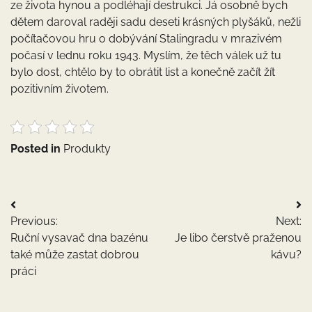
ze života hynou a podléhají destrukci. Já osobně bych
dětem daroval raději sadu deseti krásných plyšáků, nežli
počítačovou hru o dobývání Stalingradu v mrazivém
počasí v lednu roku 1943. Myslím, že těch válek už tu
bylo dost, chtělo by to obrátit list a konečně začít žít
pozitivním životem.
Posted in
Produkty
Navigace
Previous:
Next:
pro
Ruční vysavač dna bazénu
Je libo čerstvě praženou
příspěvek
také může zastat dobrou
kávu?
práci