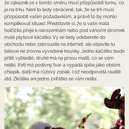
že zákazník se v tomto směru musí přizpůsobit tomu, co
je na trhu. Není to tedy obráceně, tak, že se trh musí
přizpůsobit vašim požadavkům, a právě to by mohlo
komplikovat situaci. Představte si, že si vaše malá
holčička přeje k narozeninám nebo pod vánoční stromek
malé plyšové káčátko. Vy se tedy odeberete do
obchodu nebo zabrousíte na internet, ale objevíte tu
takové ne zrovna vyvedené kousky. Jedno káčátko bude
příliš vybledlé, druhé má na prsou mašli, co se vám
nelíbí, třetí má podivný tvar a vypadá spíše jako obézní
chlapík, další má růžový zobák, což neodpovídá realitě
atd. Zkrátka ani jedno zvířátko se vám nelíbí.