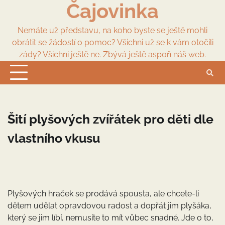
Čajovinka
Skip
to
content
Nemáte už představu, na koho byste se ještě mohli
obrátit se žádostí o pomoc? Všichni už se k vám otočili
zády? Všichni ještě ne. Zbývá ještě aspoň náš web.
Šití plyšových zvířátek pro děti dle
vlastního vkusu
Plyšových hraček se prodává spousta, ale chcete-li
dětem udělat opravdovou radost a dopřát jim plyšáka,
který se jim líbí, nemusíte to mít vůbec snadné. Jde o to,