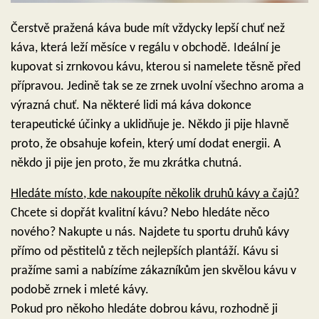
Čerstvě pražená káva bude mít vždycky lepší chuť než
káva, která leží měsíce v regálu v obchodě. Ideální je
kupovat si zrnkovou kávu, kterou si namelete těsně před
přípravou. Jedině tak se ze zrnek uvolní všechno aroma a
výrazná chuť. Na některé lidi má káva dokonce
terapeutické účinky a uklidňuje je. Někdo ji pije hlavně
proto, že obsahuje kofein, který umí dodat energii. A
někdo ji pije jen proto, že mu zkrátka chutná.
Hledáte místo, kde nakoupíte několik druhů kávy a čajů?
Chcete si dopřát kvalitní kávu? Nebo hledáte něco
nového? Nakupte u nás. Najdete tu sportu druhů kávy
přímo od pěstitelů z těch nejlepších plantáží. Kávu si
pražíme sami a nabízíme zákazníkům jen skvělou kávu v
podobě zrnek i mleté kávy.
Pokud pro někoho hledáte dobrou kávu, rozhodně ji