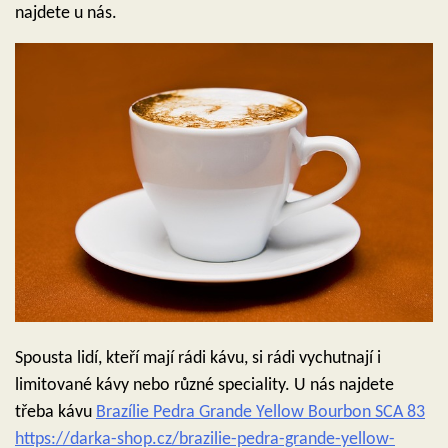
najdete u nás.
Spousta lidí, kteří mají rádi kávu, si rádi vychutnají i
limitované kávy nebo různé speciality. U nás najdete
třeba kávu
Brazílie Pedra Grande Yellow Bourbon SCA 83
https://darka-shop.cz/brazilie-pedra-grande-yellow-