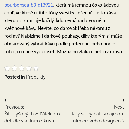
bourbonsca-83-c13921
, která má jemnou čokoládovou
chuť, ve které ucítíte tóny švestky i ořechů. Je to káva,
kterou si zamiluje každý, kdo nemá rád ovocné a
květinové kávy.
Nevíte, co darovat třeba někomu z
rodiny? Nabízíme i dárkové poukazy, díky kterým si může
obdarovaný vybrat kávu podle preferencí nebo podle
toho, co chce vyzkoušet. Možná ho zláká cibetková káva.
Posted in
Produkty
Navigace
Previous:
Next:
pro
Šití plyšových zvířátek pro
Kdy se vyplatí si najmout
příspěvek
děti dle vlastního vkusu
interiérového designéra?