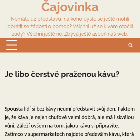
Čajovinka
Skip
to
content
Nemáte už představu, na koho byste se ještě mohli
obrátit se žádostí o pomoc? Všichni už se k vám otočili
zády? Všichni ještě ne. Zbývá ještě aspoň náš web.
Je libo čerstvě praženou kávu?
Spousta lidí si bez kávy neumí představit svůj den. Faktem
je, že káva je nejen chuťově velmi dobrá, ale má i skvělou
vůni. Záleží ovšem na tom, jakou kávu si připravíte.
Zatímco v supermarketech najdete především kávu, která