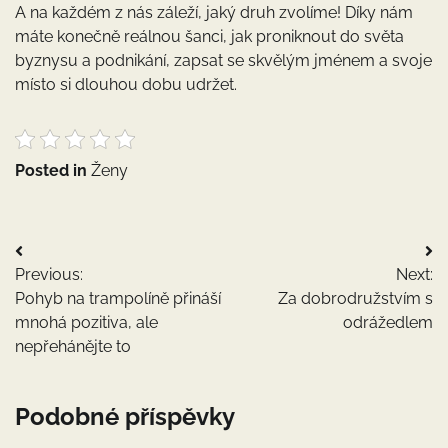
A na každém z nás záleží, jaký druh zvolíme! Díky nám
máte konečně reálnou šanci, jak proniknout do světa
byznysu a podnikání, zapsat se skvělým jménem a svoje
místo si dlouhou dobu udržet.
Posted in
Ženy
Navigace
Previous:
Next:
pro
Pohyb na trampolíně přináší
Za dobrodružstvím s
příspěvek
mnohá pozitiva, ale
odrážedlem
nepřehánějte to
Podobné příspěvky