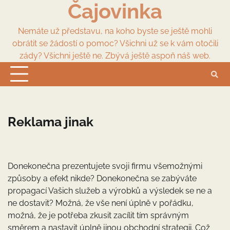
Čajovinka
Skip
to
content
Nemáte už představu, na koho byste se ještě mohli
obrátit se žádostí o pomoc? Všichni už se k vám otočili
zády? Všichni ještě ne. Zbývá ještě aspoň náš web.
Reklama jinak
Donekonečna prezentujete svoji firmu všemožnými
způsoby a efekt nikde? Donekonečna se zabýváte
propagací Vašich služeb a výrobků a výsledek se ne a
ne dostavit? Možná, že vše není úplně v pořádku,
možná, že je potřeba zkusit zacílit tím správným
směrem a nastavit úplně jinou obchodní strategii. Což