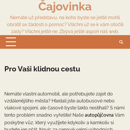
Čajovinka
Skip
to
content
Nemáte už představu, na koho byste se ještě mohli
obrátit se žádostí o pomoc? Všichni už se k vám otočili
zády? Všichni ještě ne. Zbývá ještě aspoň náš web.
Pro Vaši klidnou cestu
Nemáte vlastní automobil, ale potřebujete zajet do
vzdálenějšího města? Hledali jste autobusové nebo
vlakové spojení, ale časově byste takto nestíhali? S námi
tento problém snadno vyřešíte! Naše
Vám
autopůjčovna
poskytne vůz, který využijete kdykoliv a kamkoliv si
budete jen přát. Navíc za cenově velmi výhodných