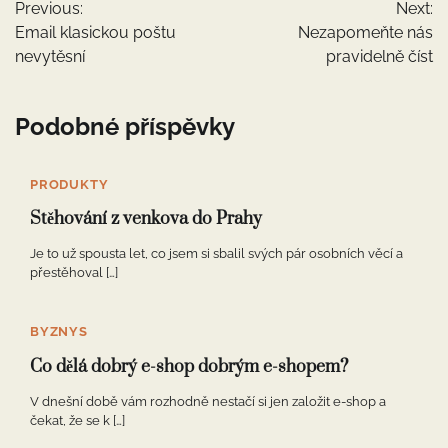
Previous:
Next:
pro
Email klasickou poštu
Nezapomeňte nás
příspěvek
nevytěsní
pravidelně číst
Podobné příspěvky
PRODUKTY
Stěhování z venkova do Prahy
Je to už spousta let, co jsem si sbalil svých pár osobních věcí a
přestěhoval […]
BYZNYS
Co dělá dobrý e-shop dobrým e-shopem?
V dnešní době vám rozhodně nestačí si jen založit e-shop a
čekat, že se k […]