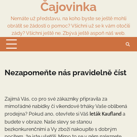
Čajovinka
Skip
to
content
Nemáte už představu, na koho byste se ještě mohli
obrátit se žádostí o pomoc? Všichni už se k vám otočili
zády? Všichni ještě ne. Zbývá ještě aspoň náš web.
Nezapomeňte nás pravidelně číst
Zajímá Vás, co pro své zákazníky připravila za
mimořádné nabídky či víkendové trháky Vaše oblíbená
prodejna? Pokud ano, otevřete si Váš
a
leták Kaufland
budete v obraze. Naše slevy se stanou
bezkonkurenčními a Vy zboží nakoupíte s dobrým
pocitem, že jste ušetřili. Mimo to se v něm naleznete