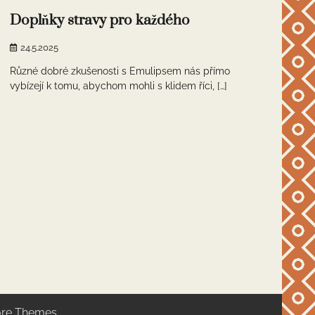
Doplňky stravy pro každého
24.5.2025
Různé dobré zkušenosti s Emulipsem nás přímo
vybízejí k tomu, abychom mohli s klidem říci, […]
re Themes
.