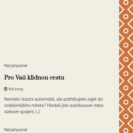
1 min read
0
Nezařazené
Pro Vaši klidnou cestu
8.6.2025
Nemáte vlastní automobil, ale potřebujete zajet do
vzdálenějšího města? Hledali jste autobusové nebo
vlakové spojení, […]
1 min read
0
Nezařazené