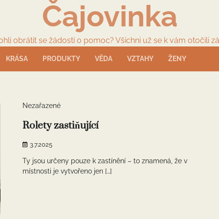
Čajovinka
li obrátit se žádostí o pomoc? Všichni už se k vám otočili zá
KRÁSA
PRODUKTY
VĚDA
VZTAHY
ŽENY
2 min read
0
Nezařazené
Rolety zastiňující
3.7.2025
Ty jsou určeny pouze k zastínění – to znamená, že v
místnosti je vytvořeno jen […]