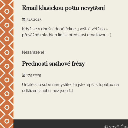
Email klasickou poštu nevytěsní
31.5.2025
Když se v dnešní době řekne „pošta“, většina –
převážně mladých lidí si představí emailovou […]
1 min read
0
Nezařazené
Přednosti sněhové frézy
17.5.2025
Určitě si o sobě nemyslíte, že jste lepší s lopatou na
odklízení sněhu, než jsou […]
Stránkování
příspěvků
© 2026
Čaj