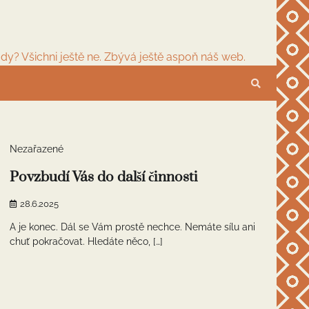
dy? Všichni ještě ne. Zbývá ještě aspoň náš web.
1 min read
0
Nezařazené
Povzbudí Vás do další činnosti
28.6.2025
A je konec. Dál se Vám prostě nechce. Nemáte sílu ani
chuť pokračovat. Hledáte něco, […]