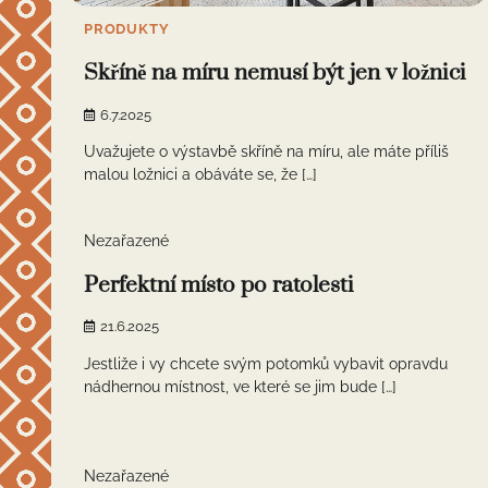
PRODUKTY
Skříně na míru nemusí být jen v ložnici
6.7.2025
Uvažujete o výstavbě skříně na míru, ale máte příliš
malou ložnici a obáváte se, že […]
1 min read
0
Nezařazené
Perfektní místo po ratolesti
21.6.2025
Jestliže i vy chcete svým potomků vybavit opravdu
nádhernou místnost, ve které se jim bude […]
1 min read
0
Nezařazené