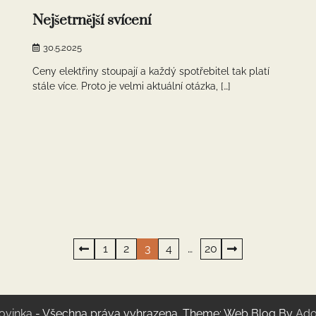
Nejšetrnější svícení
30.5.2025
Ceny elektřiny stoupají a každý spotřebitel tak platí
stále více. Proto je velmi aktuální otázka, […]
1
2
3
4
…
20
ovinka
- Všechna práva vyhrazena. Theme: Web Blog By
Ado