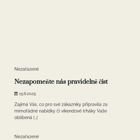
1 min read
0
Nezařazené
Nezapomeňte nás pravidelně číst
15.6.2025
Zajímá Vás, co pro své zákazníky připravila za
mimořádné nabídky či víkendové trháky Vaše
oblíbená […]
1 min read
0
Nezařazené