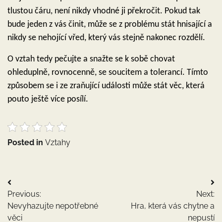
tlustou čáru, není nikdy vhodné ji překročit. Pokud tak
bude jeden z vás činit, může se z problému stát hnisající a
nikdy se nehojící vřed, který vás stejně nakonec rozdělí.
O vztah tedy pečujte a snažte se k sobě chovat
ohleduplně, rovnocenně, se soucitem a tolerancí. Tímto
způsobem se i ze zraňující události může stát věc, která
pouto ještě více posílí.
Posted in
Vztahy
Navigace
Previous:
Next:
pro
Nevyhazujte nepotřebné
Hra, která vás chytne a
příspěvek
věci
nepustí