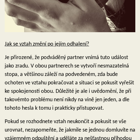
Jak se vztah změní po jejím odhalení?
Je přirozené, že podváděný partner vnímá tuto událost
jako zradu. V obou partnerech se vytvoří nesmazatelná
stopa, a většinou záleží na podvedeném, zda bude
ochoten ve vztahu pokračovat a situaci se pokusit vyřešit
ke spokojenosti obou. Důležité je ale i uvědomění, že při
takovémto problému není nikdy na vině jen jeden, a dle
tohoto hesla k tomu i prakticky přistupovat.
Pokud se rozhodnete vztah neukončit a pokusit se vše
urovnat, nezapomeňte, že jakmile se jednou domluvíte na
vzájemném odpuštění a uděláte za nešťastnou příhodou