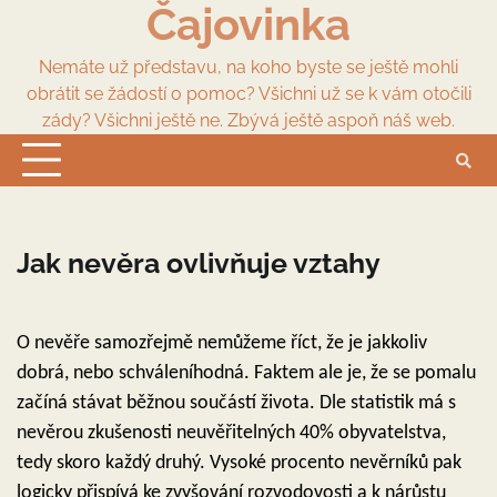
Čajovinka
Skip
to
content
Nemáte už představu, na koho byste se ještě mohli
obrátit se žádostí o pomoc? Všichni už se k vám otočili
zády? Všichni ještě ne. Zbývá ještě aspoň náš web.
Jak nevěra ovlivňuje vztahy
O nevěře samozřejmě nemůžeme říct, že je jakkoliv
dobrá, nebo schváleníhodná. Faktem ale je, že se pomalu
začíná stávat běžnou součástí života. Dle statistik má s
nevěrou zkušenosti neuvěřitelných 40% obyvatelstva,
tedy skoro každý druhý. Vysoké procento nevěrníků pak
logicky přispívá ke zvyšování rozvodovosti a k nárůstu