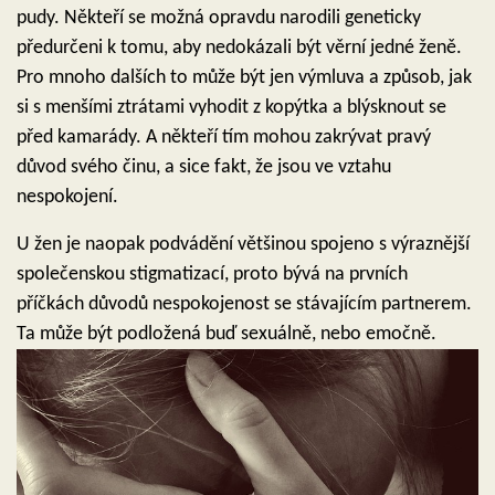
pudy. Někteří se možná opravdu narodili geneticky
předurčeni k tomu, aby nedokázali být věrní jedné ženě.
Pro mnoho dalších to může být jen výmluva a způsob, jak
si s menšími ztrátami vyhodit z kopýtka a blýsknout se
před kamarády. A někteří tím mohou zakrývat pravý
důvod svého činu, a sice fakt, že jsou ve vztahu
nespokojení.
U žen je naopak podvádění většinou spojeno s výraznější
společenskou stigmatizací, proto bývá na prvních
příčkách důvodů nespokojenost se stávajícím partnerem.
Ta může být podložená buď sexuálně, nebo emočně.