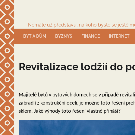
Skip
to
content
Nemáte už představu, na koho byste se ještě moh
BYT A DŮM
BYZNYS
FINANCE
INTERNET
Revitalizace lodžií do 
Majitelé bytů v bytových domech se v případě revital
zábradlí z konstrukční oceli, je možné toto řešení pre
sklem. Jaké výhody toto řešení vlastně přináší?