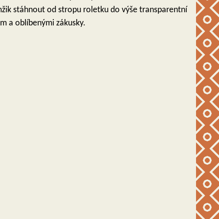
mžik stáhnout od stropu roletku do výše transparentní
em a oblíbenými zákusky.