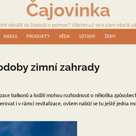
Čajovinka
li obrátit se žádostí o pomoc? Všichni už se k vám otočili zá
KRÁSA
PRODUKTY
VĚDA
VZTAHY
ŽENY
podoby zimní zahrady
izace balkonů a lodžií mohou rozhodnout o několika způsobech
ferovat i v rámci revitalizace, ovšem nabízí se tu ještě jedna