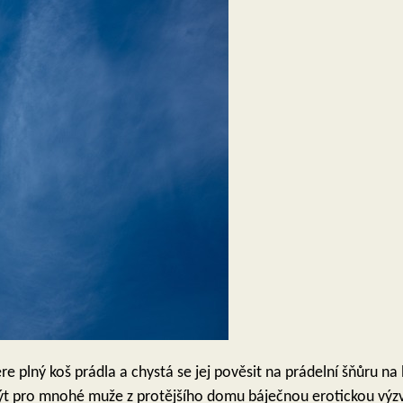
re plný koš prádla a chystá se jej pověsit na prádelní šňůru na 
ýt pro mnohé muže z protějšího domu báječnou erotickou výzvo