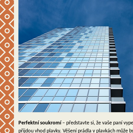
Perfektní soukromí
– představte si, že vaše paní vype
přijdou vhod plavky. Věšení prádla v plavkách může b