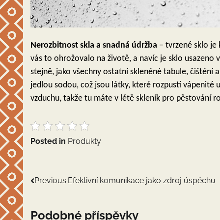
Nerozbitnost skla a snadná údržba
– tvrzené sklo je
vás to ohrožovalo na životě, a navíc je sklo usazeno
stejně, jako všechny ostatní skleněné tabule, čištění 
jedlou sodou, což jsou látky, které rozpustí vápenité
vzduchu, takže tu máte v létě skleník pro pěstování ro
Posted in
Produkty
Navigace
Previous:
Efektivní komunikace jako zdroj úspěchu
pro
Podobné příspěvky
příspěvek