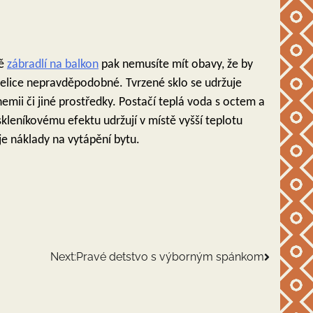
dě
zábradlí na balkon
pak nemusíte mít obavy, že by
e velice nepravděpodobné.
Tvrzené sklo se udržuje
hemii či jiné prostředky. Postačí teplá voda s octem a
skleníkovému efektu udržují v místě vyšší teplotu
uje náklady na vytápění bytu.
Next:
Pravé detstvo s výborným spánkom