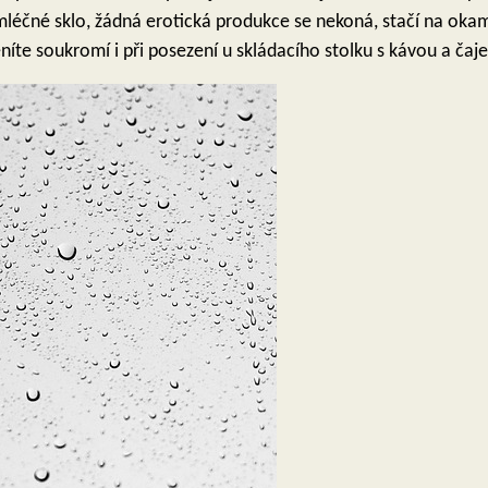
 mléčné sklo, žádná erotická produkce se nekoná, stačí na oka
níte soukromí i při posezení u skládacího stolku s kávou a čaj