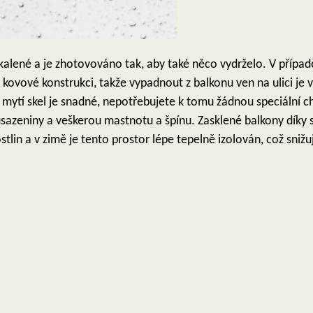
 kalené a je zhotovováno tak, aby také něco vydrželo. V přípa
 v kovové konstrukci, takže vypadnout z balkonu ven na ulici j
a mytí skel je snadné, nepotřebujete k tomu žádnou speciální c
 usazeniny a veškerou mastnotu a špínu.
Zasklené balkony díky 
stlin a v zimě je tento prostor lépe tepelně izolován, což sniž