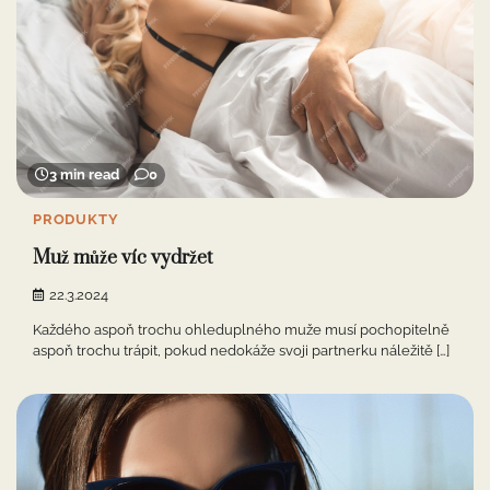
3 min read
0
PRODUKTY
Muž může víc vydržet
22.3.2024
Každého aspoň trochu ohleduplného muže musí pochopitelně
aspoň trochu trápit, pokud nedokáže svoji partnerku náležitě […]