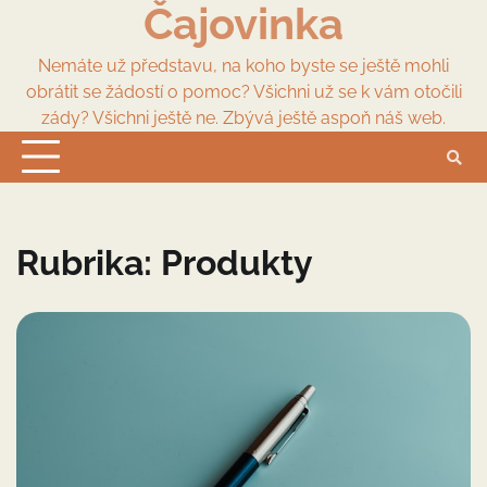
Čajovinka
Skip
to
content
Nemáte už představu, na koho byste se ještě mohli
obrátit se žádostí o pomoc? Všichni už se k vám otočili
zády? Všichni ještě ne. Zbývá ještě aspoň náš web.
Rubrika:
Produkty