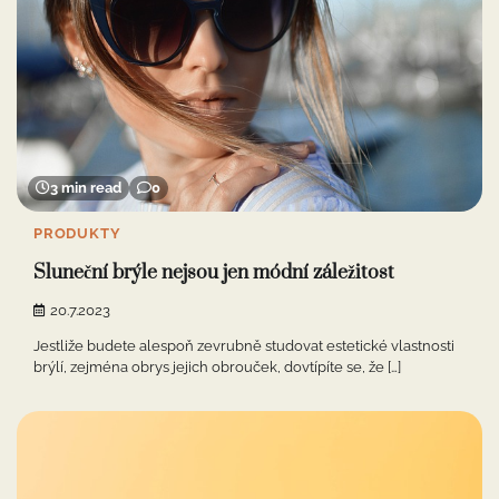
3 min read
0
PRODUKTY
Sluneční brýle nejsou jen módní záležitost
20.7.2023
Jestliže budete alespoň zevrubně studovat estetické vlastnosti
brýlí, zejména obrys jejich obrouček, dovtípíte se, že […]