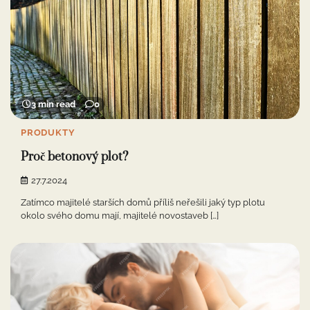
3 min read
0
PRODUKTY
Proč betonový plot?
27.7.2024
Zatímco majitelé starších domů příliš neřešili jaký typ plotu
okolo svého domu mají, majitelé novostaveb […]