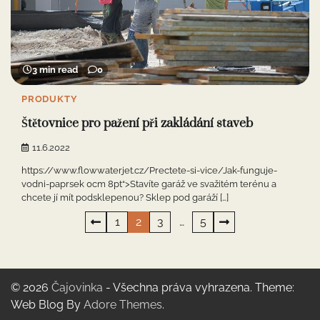
3 min read
0
PRODUKTY
Štětovnice pro pažení při zakládání staveb
11.6.2022
https://www.flowwaterjet.cz/Prectete-si-vice/Jak-funguje-
vodni-paprsek 0cm 8pt“>Stavíte garáž ve svažitém terénu a
chcete jí mít podsklepenou? Sklep pod garáží […]
Stránkování
1
2
3
…
5
příspěvků
© 2026
Čajovinka
- Všechna práva vyhrazena. Theme:
Web Blog By
Adore Themes
.