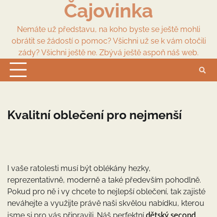
Čajovinka
Skip
to
content
Nemáte už představu, na koho byste se ještě mohli
obrátit se žádostí o pomoc? Všichni už se k vám otočili
zády? Všichni ještě ne. Zbývá ještě aspoň náš web.
Kvalitní oblečení pro nejmenší
I vaše ratolesti musí být oblékány hezky,
reprezentativně, moderně a také především pohodlně.
Pokud pro ně i vy chcete to nejlepší oblečení, tak zajisté
neváhejte a využijte právě naši skvělou nabídku, kterou
jsme si pro vás připravili. Náš perfektní
dětský second