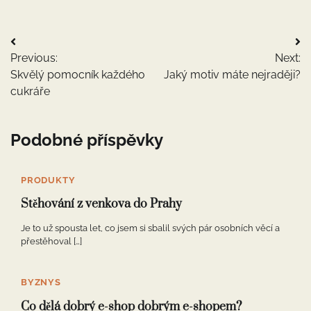
Navigace
Previous:
Next:
pro
Skvělý pomocník každého
Jaký motiv máte nejraději?
příspěvek
cukráře
Podobné příspěvky
PRODUKTY
Stěhování z venkova do Prahy
Je to už spousta let, co jsem si sbalil svých pár osobních věcí a
přestěhoval […]
BYZNYS
Co dělá dobrý e-shop dobrým e-shopem?